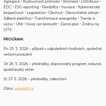
Agregace • Budoucnost průmyslu • Biomasa • Distribuce •
EDC • ESG reporting • Flexibilita • Inovace • Kybernetická
bezpečnost • Legislativa • Obchod • Obnovitelné zdroje •
Sdílená elektřina • Transformace energetiky • Trendy a
výzvy • Uhlí • Vývoj cen komodit • Zemní plyn • Změny na
OTE
PROGRAM:
Po 25. 5. 2026 –⁠⁠⁠⁠⁠⁠ příjezd v odpoledních hodinách, společné
večerní posezení
Út 26. 5. 2026 –⁠⁠⁠⁠⁠⁠ přednášky, doprovodný program, exkurze,
společenský večer
St 27. 5. 2026 –⁠⁠⁠⁠⁠⁠ přednášky, zakončení
Zdroj:
www.tot.cz