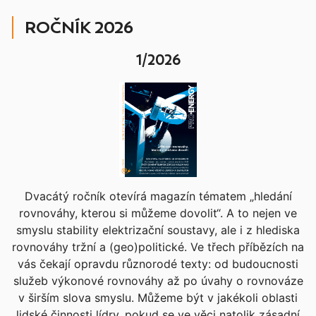
ROČNÍK 2026
1/2026
Dvacátý ročník otevírá magazín tématem „hledání
rovnováhy, kterou si můžeme dovolit“. A to nejen ve
smyslu stability elektrizační soustavy, ale i z hlediska
rovnováhy tržní a (geo)politické. Ve třech příbězích na
vás čekají opravdu různorodé texty: od budoucnosti
služeb výkonové rovnováhy až po úvahy o rovnováze
v širším slova smyslu. Můžeme být v jakékoli oblasti
lidské činnosti lídry, pokud se ve věci natolik zásadní