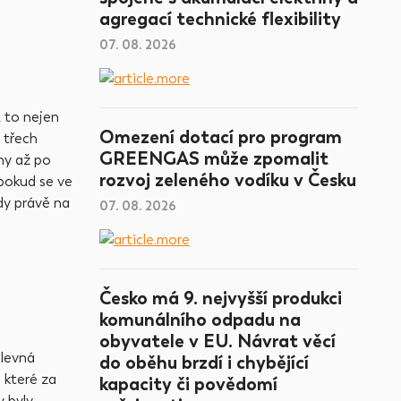
agregací technické flexibility
07. 08. 2026
 to nejen
Omezení dotací pro program
e třech
GREENGAS může zpomalit
hy až po
rozvoj zeleného vodíku v Česku
 pokud se ve
dy právě na
07. 08. 2026
Česko má 9. nejvyšší produkci
komunálního odpadu na
obyvatele v EU. Návrat věcí
 levná
do oběhu brzdí i chybějící
 které za
kapacity či povědomí
y byly