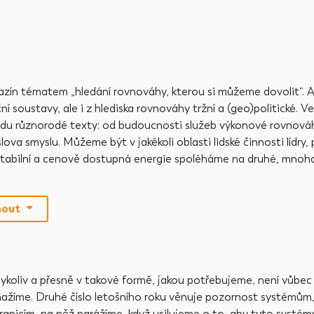
azín tématem „hledání rovnováhy, kterou si můžeme dovolit“. A
ční soustavy, ale i z hlediska rovnováhy tržní a (geo)politické. V
avdu různorodé texty: od budoucnosti služeb výkonové rovnová
lova smyslu. Můžeme být v jakékoli oblasti lidské činnosti lídry,
e stabilní a cenově dostupná energie spoléháme na druhé, mnoh
nout
, kdykoliv a přesně v takové formě, jakou potřebujeme, není vůbec
snažíme. Druhé číslo letošního roku věnuje pozornost systémům,
anicím, na něž narážíme, když usilujeme o to, aby tyto systém