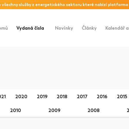
 všechny služby z
energetického sektoru
které nabízí platforma
omů
Vydaná čísla
(vybraný)
Novinky
Články
Kalendář a
021
2020
2019
2018
2017
2016
2015
2010
2009
2008