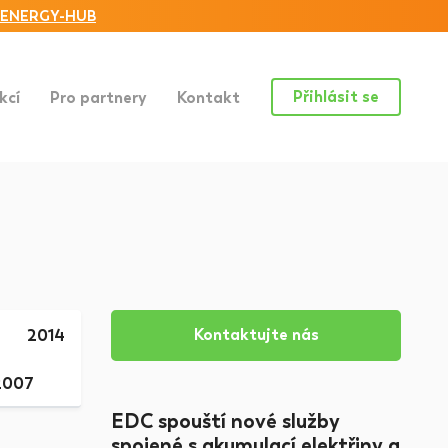
ENERGY-HUB
Přihlásit se
kcí
Pro partnery
Kontakt
Kontaktujte nás
2014
2007
EDC spouští nové služby
spojené s akumulací elektřiny a