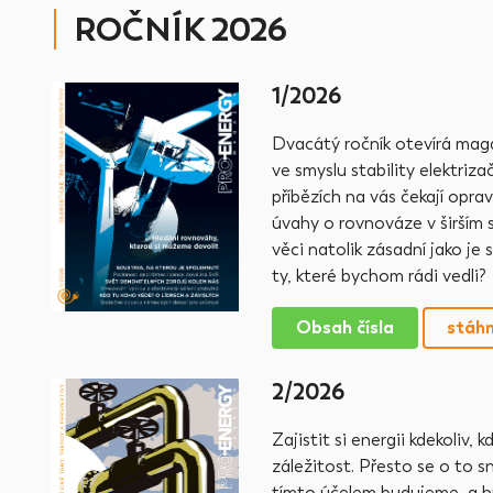
ROČNÍK 2026
1/2026
Dvacátý ročník otevírá mag
ve smyslu stability elektriza
příbězích na vás čekají opr
úvahy o rovnováze v širším s
věci natolik zásadní jako j
ty, které bychom rádi vedli?
Obsah čísla
stáh
2/2026
Zajistit si energii kdekoliv
záležitost. Přesto se o to 
tímto účelem budujeme, a hr