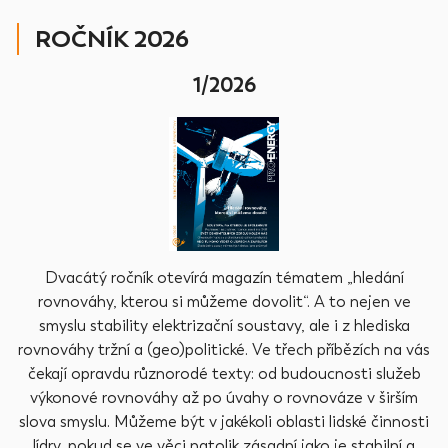
ROČNÍK 2026
1/2026
Dvacátý ročník otevírá magazín tématem „hledání
rovnováhy, kterou si můžeme dovolit“. A to nejen ve
smyslu stability elektrizační soustavy, ale i z hlediska
rovnováhy tržní a (geo)politické. Ve třech příbězích na vás
čekají opravdu různorodé texty: od budoucnosti služeb
výkonové rovnováhy až po úvahy o rovnováze v širším
slova smyslu. Můžeme být v jakékoli oblasti lidské činnosti
lídry, pokud se ve věci natolik zásadní jako je stabilní a