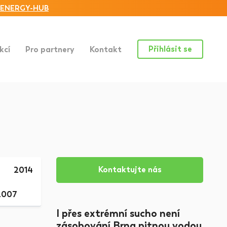
ENERGY-HUB
Přihlásit se
kcí
Pro partnery
Kontakt
Kontaktujte nás
2014
2007
I přes extrémní sucho není
zásobování Brna pitnou vodou