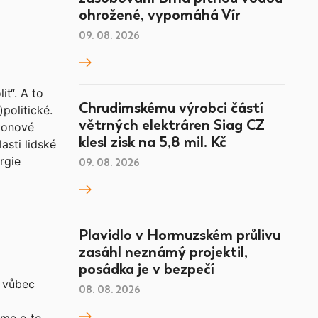
ohrožené, vypomáhá Vír
09. 08. 2026
t“. A to
Chrudimskému výrobci částí
)politické.
větrných elektráren Siag CZ
ýkonové
klesl zisk na 5,8 mil. Kč
asti lidské
rgie
09. 08. 2026
Plavidlo v Hormuzském průlivu
zasáhl neznámý projektil,
posádka je v bezpečí
í vůbec
08. 08. 2026