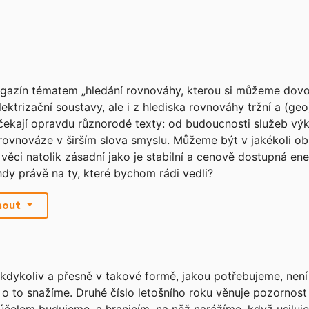
gazín tématem „hledání rovnováhy, kterou si můžeme dovoli
lektrizační soustavy, ale i z hlediska rovnováhy tržní a (geo
 čekají opravdu různorodé texty: od budoucnosti služeb v
ovnováze v širším slova smyslu. Můžeme být v jakékoli obl
e věci natolik zásadní jako je stabilní a cenově dostupná ene
y právě na ty, které bychom rádi vedli?
nout
iv, kdykoliv a přesně v takové formě, jakou potřebujeme, nen
e o to snažíme. Druhé číslo letošního roku věnuje pozornost