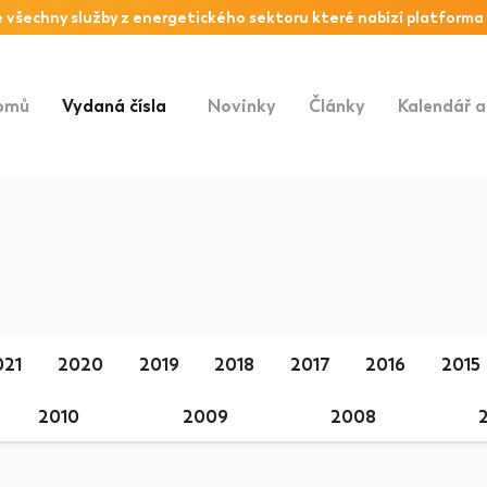
 všechny služby z
energetického sektoru
které nabízí platforma
omů
Vydaná čísla
(vybraný)
Novinky
Články
Kalendář a
021
2020
2019
2018
2017
2016
2015
2010
2009
2008