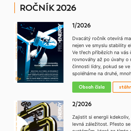
ROČNÍK 2026
1/2026
Dvacátý ročník otevírá ma
nejen ve smyslu stability e
Ve třech příbězích na vás
rovnováhy až po úvahy o r
činnosti lídry, pokud se v
spoléháme na druhé, mnohd
Obsah čísla
stáh
2/2026
Zajistit si energii kdekol
levná záležitost. Přesto s