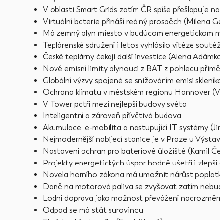
V oblasti Smart Grids zatím ČR spíše přešlapuje n
Virtuální baterie přináší reálný prospěch (Milena 
Má zemný plyn miesto v budúcom energetickom mi
Teplárenské sdružení i letos vyhlásilo vítěze sout
České teplárny čekají další investice (Alena Adámk
Nové emisní limity plynoucí z BAT z pohledu přimě
Globální výzvy spojené se snižováním emisí sklen
Ochrana klimatu v městském regionu Hannover (V
V Tower patří mezi nejlepší budovy světa
Inteligentní a zároveň přívětivá budova
Akumulace, e-mobilita a nastupující IT systémy (Ji
Nejmodernější nabíjecí stanice je v Praze u Výstav
Nastavení ochran pro bateriové úložiště (Kamil Če
Projekty energetických úspor hodně ušetří i zlepší
Novela horního zákona má umožnit nárůst poplat
Daně na motorová paliva se zvyšovat zatím neb
Lodní doprava jako možnost převážení nadrozměrn
Odpad se má stát surovinou