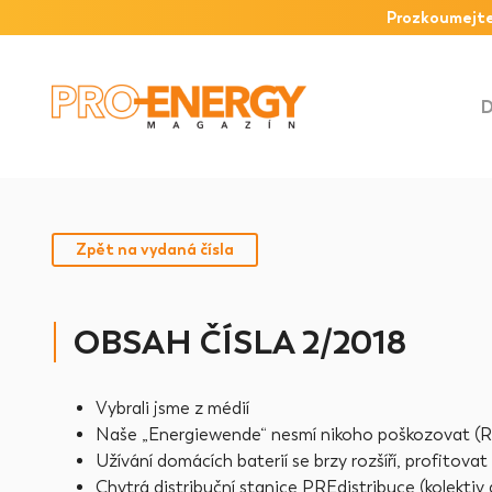
Prozkoumejte
Zpět na vydaná čísla
OBSAH ČÍSLA 2/2018
Vybrali jsme z médií
Naše „Energiewende“ nesmí nikoho poškozovat (R
Užívání domácích baterií se brzy rozšíří, profitovat
Chytrá distribuční stanice PREdistribuce (kolektiv