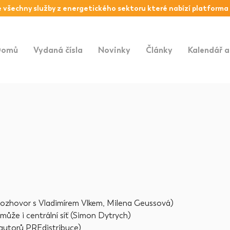
 všechny služby z
energetického sektoru
které nabízí platforma
Domů
Vydaná čísla
Novinky
Články
Kalendář a
ozhovor s Vladimírem Vlkem, Milena Geussová)
 může i centrální síť (Simon Dytrych)
 autorů PREdistribuce)