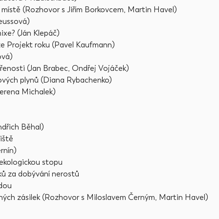
a místě (Rozhovor s Jiřím Borkovcem, Martin Havel)
Geussová)
xe? (Ján Klepáč)
ěže Projekt roku (Pavel Kaufmann)
ová)
řenosti (Jan Brabec, Ondřej Vojáček)
íkových plynů (Diana Rybachenko)
erena Michalek)
ndřich Běhal)
iště
rnín)
 ekologickou stopu
ků za dobývání nerostů
udou
ých zásilek (Rozhovor s Miloslavem Černým, Martin Havel)