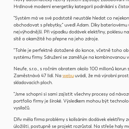
Hrdinové moderní energetiky kategorii podnikání s čist
"Systém má ve své podstatě neustále hledat co nejekono
obchodovat s přebytky," uvedl Adam. Díky bateriovému úlo
nejvýhodnější. Při výpadku dodávek elektřiny, poklesu
sítě a okamžitě ho přepne na jeho zdroje.
"Tohle je perfektně dotažené do konce, včetně toho o
systému firmy. Sdružení se zaměřuje na kombinovanou vý
Neufe, s.r.o., s ročním obratem okolo 100 milionů korun
Zaměstnává 47 lidí. Na
webu
uvádí, že má výrobní pros
skladovacích ploch.
"Jsme schopni si sami zajistit všechny procesy od návoz
portfolio firmy je široké. Výsledkem mohou být technolog
vysílačů.
Dřív měla firma problémy s kolísáním dodávek elektřiny z
úložišti, postupně se projekt rozrůstal. Na střeše haly m