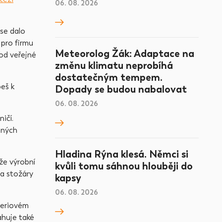
06. 08. 2026
se dalo
 pro firmu
Meteorolog Žák: Adaptace na
od veřejné
změnu klimatu neprobíhá
dostatečným tempem.
eš k
Dopady se budou nabalovat
06. 08. 2026
ičí.
ených
Hladina Rýna klesá. Němci si
že výrobní
kvůli tomu sáhnou hlouběji do
ba stožáry
kapsy
06. 08. 2026
ateriovém
ahuje také