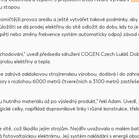
ou stopou.
mičtější provoz areálu a ještě vytvářet takové podmínky, aby 
žišti se dá prodej elektřiny do sítě odložit do doby, kdy to je
 napětí nebo změny frekvence systém automaticky odpojí závod 
bchodování," uvedl předseda sdružení COGEN Czech Lukáš Dob
robu elektřiny a tepla.
 se zabývá zakázkovou strojírenskou výrobou, dodává i do zahran
tory s rozlohou 6000 metrů čtverečních a 3100 metrů zastřeš
u hutního materiálu až po výsledný produkt," řekl Adam. Uvedl, 
ické celky, například dopravníkové linky i různé konstrukce, tře
e sítě, což škodilo jejím strojům. Nejdřív uvažovala o malém b
á fotovoltaickou elektrárnu. Její systém nakládání s energií obs