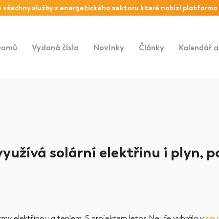
 všechny služby z
energetického sektoru
které nabízí platforma
Domů
Vydaná čísla
Novinky
Články
Kalendář a
yužívá solární elektřinu i plyn, p
rmy elektřinou a teplem. S projektem letos Neufe vyhrála v
sou