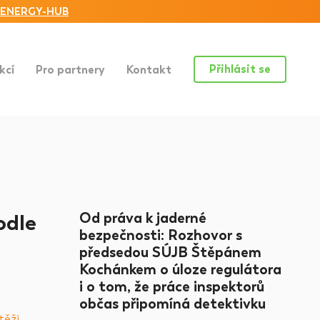
ENERGY-HUB
Přihlásit se
kcí
Pro partnery
Kontakt
odle
Od práva k jaderné
bezpečnosti: Rozhovor s
předsedou SÚJB Štěpánem
Kochánkem o úloze regulátora
i o tom, že práce inspektorů
občas připomíná detektivku
těži