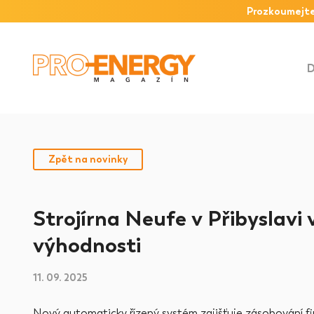
Prozkoumejte
Zpět na novinky
Strojírna Neufe v Přibyslavi v
výhodnosti
11. 09. 2025
Nový automaticky řízený systém zajišťuje zásobování fi