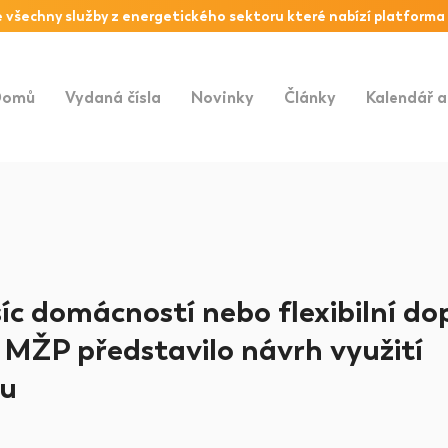
 všechny služby z
energetického sektoru
které nabízí platforma
Domů
Vydaná čísla
Novinky
Články
Kalendář a
síc domácností nebo flexibilní d
 MŽP představilo návrh využití
du