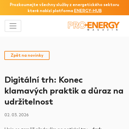
Prozkoumejte všechny služby z
energetického sektoru
které nabízí platforma
ENERGY-HUB
Zpět na novinky
Digitální trh: Konec
klamavých praktik a důraz na
udržitelnost
02. 03. 2026