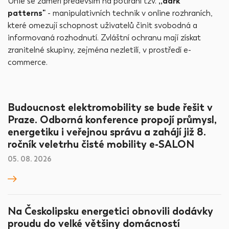
Unie se zaměří především na potírání tzv.
,,dark
patterns"
- manipulativních technik v online rozhraních,
které omezují schopnost uživatelů činit svobodná a
informovaná rozhodnutí. Zvláštní ochranu mají získat
zranitelné skupiny, zejména nezletilí, v prostředí e-
commerce.
Budoucnost elektromobility se bude řešit v
Praze. Odborná konference propojí průmysl,
energetiku i veřejnou správu a zahájí již 8.
ročník veletrhu čisté mobility e-SALON
05. 08. 2026
Na Českolipsku energetici obnovili dodávky
proudu do velké většiny domácností