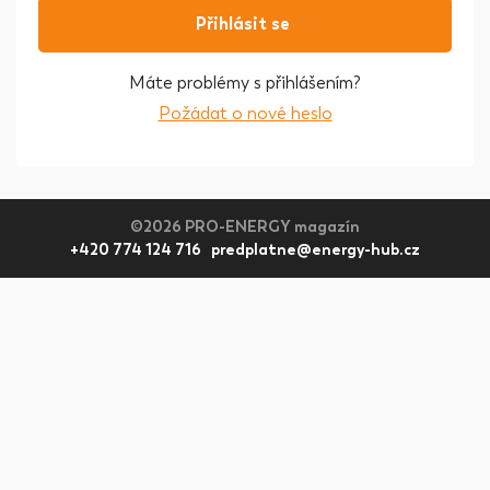
Přihlásit se
Máte problémy s přihlášením?
Požádat o nové heslo
©2026 PRO-ENERGY magazín
+420 774 124 716 predplatne@energy-hub.cz