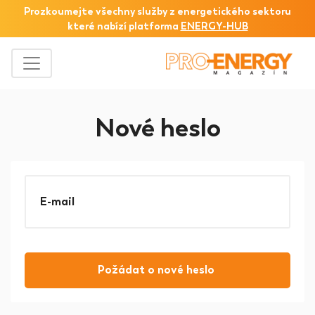
Prozkoumejte všechny služby z
energetického sektoru
které nabízí platforma
ENERGY-HUB
Nové heslo
E-mail
Požádat o nové heslo