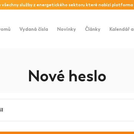
 všechny služby z
energetického sektoru
které nabízí platforma
Domů
Vydaná čísla
Novinky
Články
Kalendář a
Nové heslo
il