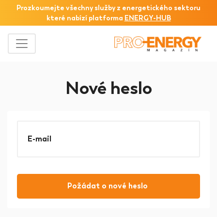
Prozkoumejte všechny služby z
energetického sektoru
které nabízí platforma
ENERGY-HUB
Nové heslo
E-mail
Požádat o nové heslo