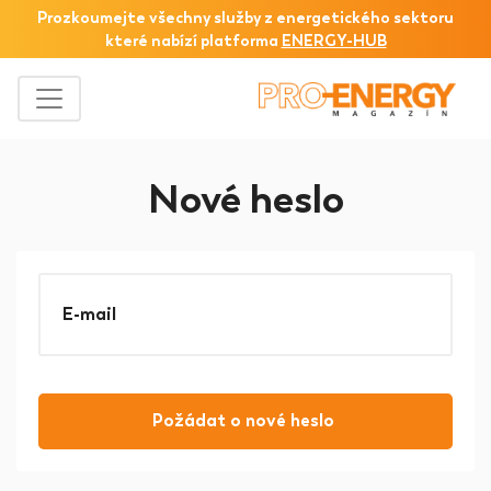
Prozkoumejte všechny služby z
energetického sektoru
které nabízí platforma
ENERGY-HUB
Nové heslo
E-mail
Požádat o nové heslo