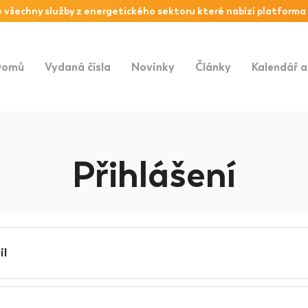
 všechny služby z
energetického sektoru
které nabízí platforma
Domů
Vydaná čísla
Novinky
Články
Kalendář a
Přihlášení
il