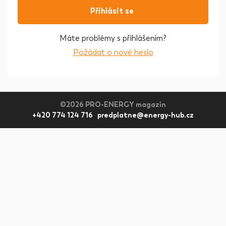
Přihlásit se
Máte problémy s přihlášením?
Požádat o nové heslo
©2026 PRO-ENERGY magazín
+420 774 124 716 predplatne@energy-hub.cz